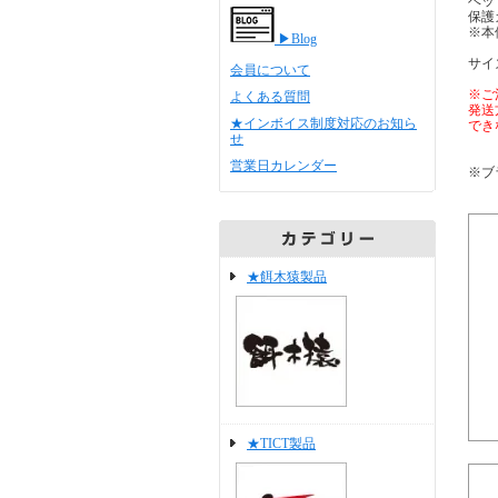
ベッ
保護
※本
▶Blog
サイズ
会員について
※ご
よくある質問
発送
★インボイス制度対応のお知ら
でき
せ
営業日カレンダー
※ブ
★餌木猿製品
★TICT製品