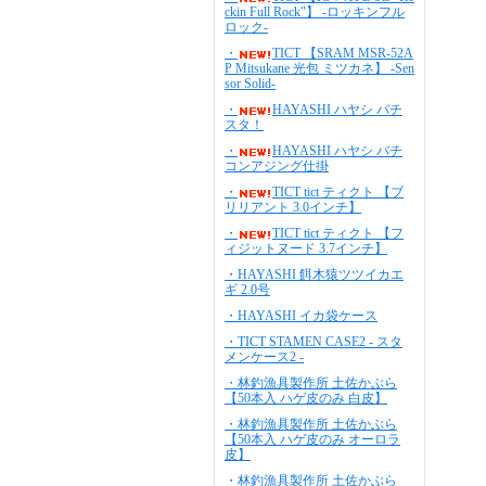
ckin Full Rock"】 -ロッキンフル
ロック-
・
TICT 【SRAM MSR-52A
P Mitsukane 光包 ミツカネ】 -Sen
sor Solid-
・
HAYASHI ハヤシ バチ
スタ！
・
HAYASHI ハヤシ バチ
コンアジング仕掛
・
TICT tict ティクト 【ブ
リリアント 3.0インチ】
・
TICT tict ティクト 【フ
ィジットヌード 3.7インチ】
・HAYASHI 餌木猿ツツイカエ
ギ 2.0号
・HAYASHI イカ袋ケース
・TICT STAMEN CASE2 - スタ
メンケース2 -
・林釣漁具製作所 土佐かぶら
【50本入 ハゲ皮のみ 白皮】
・林釣漁具製作所 土佐かぶら
【50本入 ハゲ皮のみ オーロラ
皮】
・林釣漁具製作所 土佐かぶら