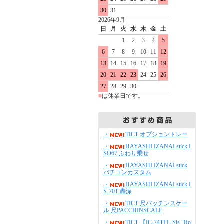
30
31
2026年9月
日
月
火
水
木
金
土
1
2
3
4
5
6
7
8
9
10
11
12
13
14
15
16
17
18
19
20
21
22
23
24
25
26
27
28
29
30
■
は休業日です。
・
TICT オプショントレー
・
HAYASHI IZANAI stick I
SO67 ふわり乗せ
・
HAYASHI IZANAI stick
バチコンカスタム
・
HAYASHI IZANAI stick I
S-70T 轟深
・
TICT 尺パッチンスケー
ル 尺PACCHINSCALE
・
TICT 【IC-74TFL-Sis "Ro