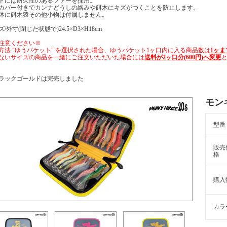
ドには耐久性のあるファーを採用。
カバー付きでカンナどうしの絡みや餌木にキズがつくことを防止します。
体に餌木猿その他小物は付属しません。
/外寸(閉じた状態で)24.5×D3×H18cm
注意ください※
方法 "ゆうパケット" を選択された場合、ゆうパケット1ヶ口内に入る商品数は
1ヶま
ないサイズの商品を一緒にご注文いただいた場合には
送料が2ヶ口分(600円)へ変更
ラックゴールドは完売しました
モン
型番
販売
格
購入
カラ