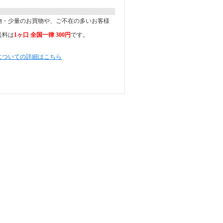
物・少量のお買物や、ご不在の多いお客様
送料は
1ヶ口 全国一律 300円
です。
についての詳細はこちら