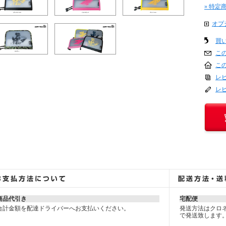
» 特定
オプ
買
こ
こ
レビ
レ
商品代引き
宅配便
合計金額を配達ドライバーへお支払いください。
発送方法はクロネ
で発送致します