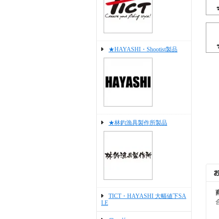
★HAYASHI・Shootist製品
★林釣漁具製作所製品
TICT・HAYASHI 大幅値下SA
LE