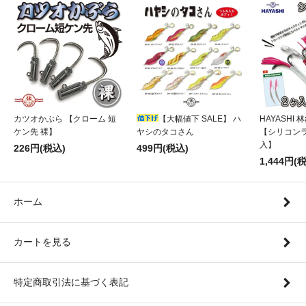
カツオかぶら 【クローム 短
【大幅値下 SALE】 ハ
HAYASHI
ケン先 裸】
ヤシのタコさん
【シリコンラ
入】
226円(税込)
499円(税込)
1,444円(
ホーム
カートを見る
特定商取引法に基づく表記