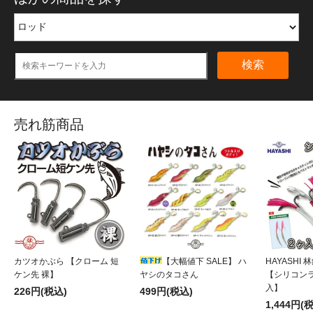
検索
売れ筋商品
カツオかぶら 【クローム 短
【大幅値下 SALE】 ハ
HAYASHI
ケン先 裸】
ヤシのタコさん
【シリコンラ
入】
226円(税込)
499円(税込)
1,444円(