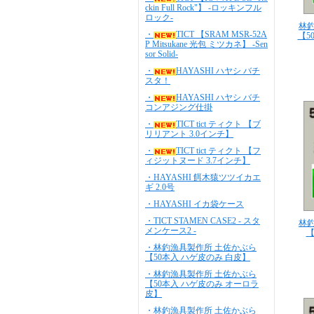
ckin Full Rock"】 -ロッキンフル
ロック-
林
・
TICT 【SRAM MSR-52A
【5
P Mitsukane 光包 ミツカネ】 -Sen
sor Solid-
・
HAYASHI ハヤシ バチ
スタ！
・
HAYASHI ハヤシ バチ
コンアジング仕掛
・
TICT tict ティクト 【ブ
リリアント 3.0インチ】
・
TICT tict ティクト 【フ
ィジットヌード 3.7インチ】
・HAYASHI 餌木猿ツツイカエ
ギ 2.0号
・HAYASHI イカ袋ケース
・TICT STAMEN CASE2 - スタ
林
メンケース2 -
【
・林釣漁具製作所 土佐かぶら
【50本入 ハゲ皮のみ 白皮】
・林釣漁具製作所 土佐かぶら
【50本入 ハゲ皮のみ オーロラ
皮】
・林釣漁具製作所 土佐かぶら