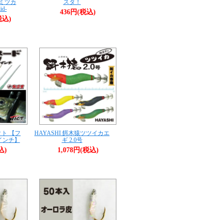
包 ミツカ
スタ！
id-
436円(税込)
税込)
ィクト 【フ
HAYASHI 餌木猿ツツイカエ
7インチ】
ギ 2.0号
込)
1,078円(税込)