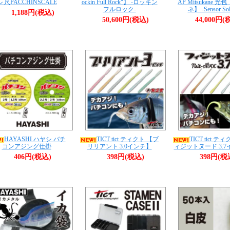
ル 尺PACCHINSCALE
ockin Full Rock"】 -ロッキン
AP Mitsukane 光
フルロック-
ネ】 -Sensor Sol
1,188円(税込)
50,600円(税込)
44,000円(
HAYASHI ハヤシ バチ
TICT tict ティクト 【ブ
TICT tict テ
コンアジング仕掛
リリアント 3.0インチ】
ィジットヌード 3.
406円(税込)
398円(税込)
398円(税