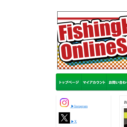
▶Instagram
▶X