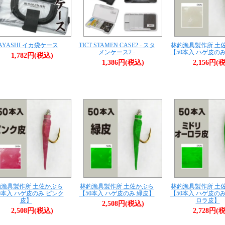
AYASHI イカ袋ケース
TICT STAMEN CASE2 - スタ
林釣漁具製作所 土
メンケース2 -
【50本入 ハゲ皮の
1,782円(税込)
1,386円(税込)
2,156円(
釣漁具製作所 土佐かぶら
林釣漁具製作所 土佐かぶら
林釣漁具製作所 土
0本入 ハゲ皮のみ ピンク
【50本入 ハゲ皮のみ 緑皮】
【50本入 ハゲ皮の
皮】
ロラ皮】
2,508円(税込)
2,508円(税込)
2,728円(