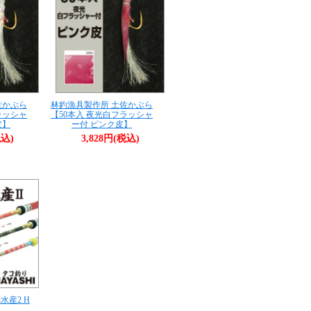
佐かぶら
林釣漁具製作所 土佐かぶら
ラッシャ
【50本入 夜光白フラッシャ
皮】
ー付 ピンク皮】
税込)
3,828円(税込)
蛸水産2 H