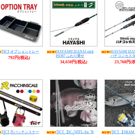
TICT オプショントレー
HAYASHI IZANAI stick
HAYASHI IZAN
ISO67 ふわり乗せ
バチコンカス
792円(税込)
34,650円(税込)
23,760円(
TICT 尺パッチンスケー
TICT 【IC-74TFL-Sis "R
TICT 【SRAM 