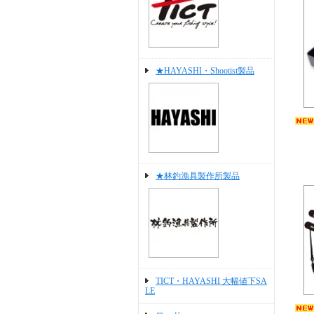
★HAYASHI・Shootist製品
★林釣漁具製作所製品
TICT・HAYASHI 大幅値下SA
LE