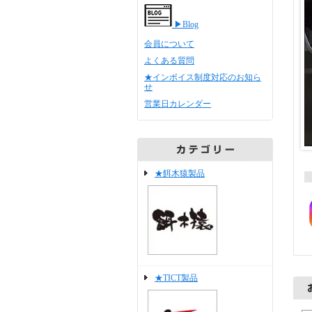
▶Blog
会員について
よくある質問
★インボイス制度対応のお知ら
せ
営業日カレンダー
★餌木猿製品
★TICT製品