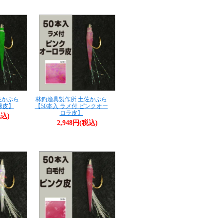
佐かぶら
林釣漁具製作所 土佐かぶら
緑皮】
【50本入 ラメ付 ピンクオー
ロラ皮】
税込)
2,948円(税込)