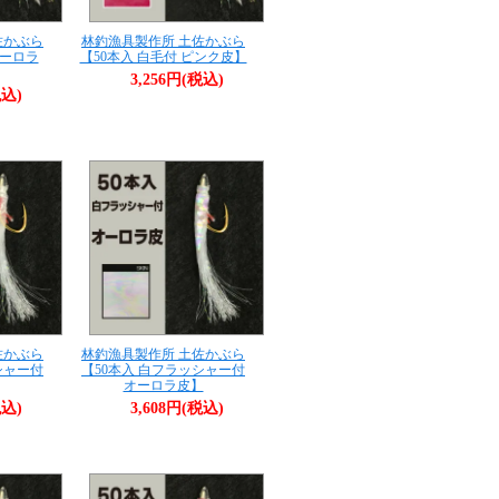
佐かぶら
林釣漁具製作所 土佐かぶら
オーロラ
【50本入 白毛付 ピンク皮】
3,256円(税込)
税込)
佐かぶら
林釣漁具製作所 土佐かぶら
シャー付
【50本入 白フラッシャー付
オーロラ皮】
税込)
3,608円(税込)