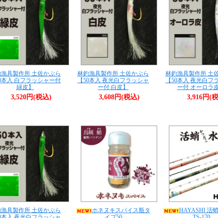
釣漁具製作所 土佐かぶら
林釣漁具製作所 土佐かぶら
林釣漁具製作所 土
0本入 白フラッシャー付
【50本入 夜光白フラッシャ
【50本入 夜光白フ
緑皮】
ー付 白皮】
ー付 オーロラ
3,520円(税込)
3,608円(税込)
3,916円(
釣漁具製作所 土佐かぶら
ホネヌキスパイス瓶タ
HAYASHI 活
0本入 夜光白フラッシャ
イプ50
TS-170