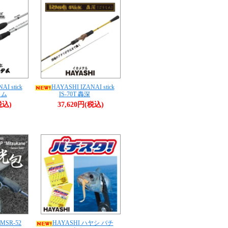
AI stick
HAYASHI IZANAI stick
タム
IS-70T 轟深
税込)
37,620円(税込)
MSR-52
HAYASHI ハヤシ バチ