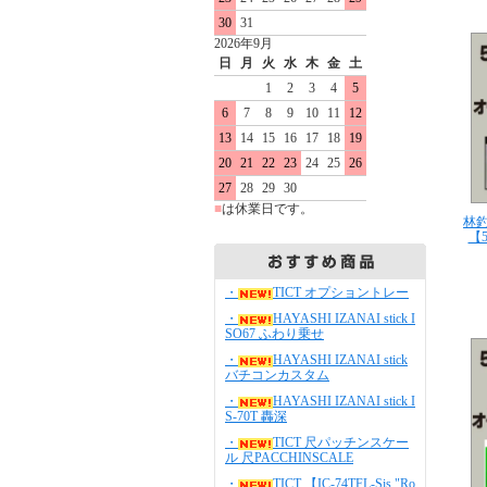
30
31
2026年9月
日
月
火
水
木
金
土
1
2
3
4
5
6
7
8
9
10
11
12
13
14
15
16
17
18
19
20
21
22
23
24
25
26
27
28
29
30
■
は休業日です。
林
【
・
TICT オプショントレー
・
HAYASHI IZANAI stick I
SO67 ふわり乗せ
・
HAYASHI IZANAI stick
バチコンカスタム
・
HAYASHI IZANAI stick I
S-70T 轟深
・
TICT 尺パッチンスケー
ル 尺PACCHINSCALE
・
TICT 【IC-74TFL-Sis "Ro