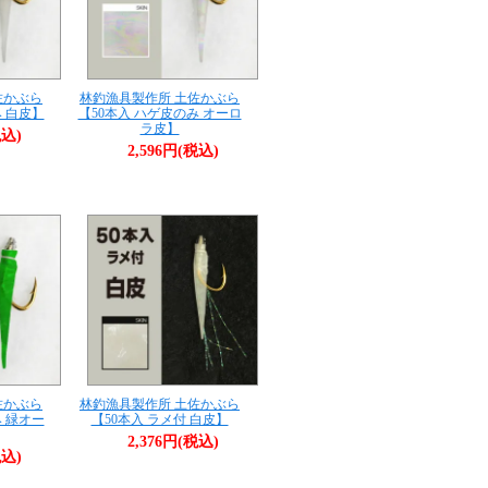
佐かぶら
林釣漁具製作所 土佐かぶら
み 白皮】
【50本入 ハゲ皮のみ オーロ
ラ皮】
税込)
2,596円(税込)
佐かぶら
林釣漁具製作所 土佐かぶら
み 緑オー
【50本入 ラメ付 白皮】
2,376円(税込)
税込)