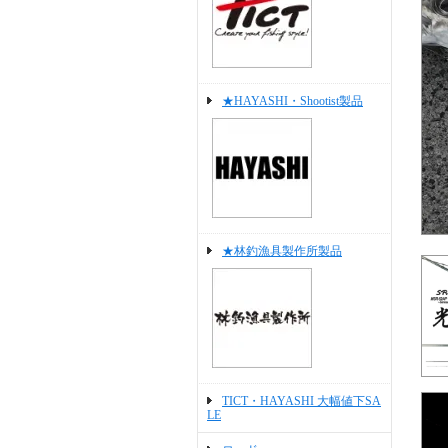
★HAYASHI・Shootist製品
★林釣漁具製作所製品
TICT・HAYASHI 大幅値下SA
LE