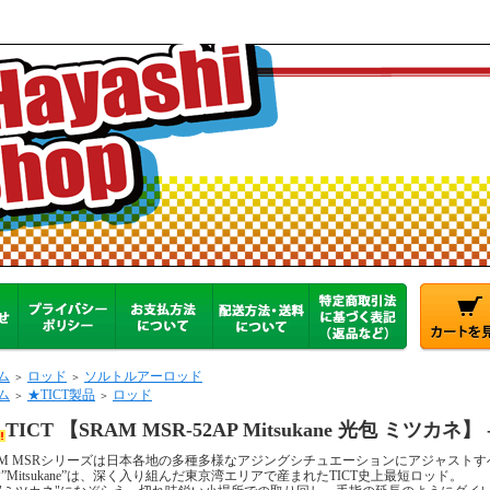
ム
ロッド
ソルトルアーロッド
＞
＞
ム
★TICT製品
ロッド
＞
＞
TICT 【SRAM MSR-52AP Mitsukane 光包 ミツカネ】 -Se
AM MSRシリーズは日本各地の多種多様なアジングシチュエーションにアジャストす
AP”Mitsukane”は、深く入り組んだ東京湾エリアで産まれたTICT史上最短ロッド。