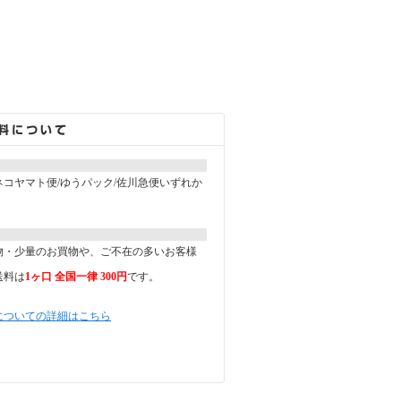
コヤマト便/ゆうパック/佐川急便いずれか
。
物・少量のお買物や、ご不在の多いお客様
送料は
1ヶ口 全国一律 300円
です。
についての詳細はこちら