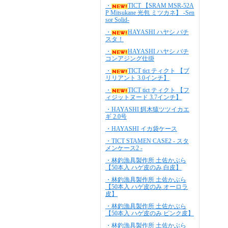
・
TICT 【SRAM MSR-52A
P Mitsukane 光包 ミツカネ】 -Sen
sor Solid-
・
HAYASHI ハヤシ バチ
スタ！
・
HAYASHI ハヤシ バチ
コンアジング仕掛
・
TICT tict ティクト 【ブ
リリアント 3.0インチ】
・
TICT tict ティクト 【フ
ィジットヌード 3.7インチ】
・HAYASHI 餌木猿ツツイカエ
ギ 2.0号
・HAYASHI イカ袋ケース
・TICT STAMEN CASE2 - スタ
メンケース2 -
・林釣漁具製作所 土佐かぶら
【50本入 ハゲ皮のみ 白皮】
・林釣漁具製作所 土佐かぶら
【50本入 ハゲ皮のみ オーロラ
皮】
・林釣漁具製作所 土佐かぶら
【50本入 ハゲ皮のみ ピンク皮】
・林釣漁具製作所 土佐かぶら