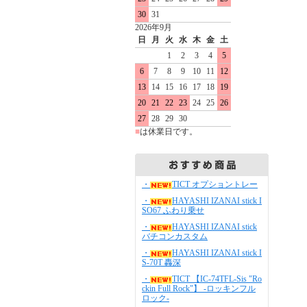
30
31
2026年9月
日
月
火
水
木
金
土
1
2
3
4
5
6
7
8
9
10
11
12
13
14
15
16
17
18
19
20
21
22
23
24
25
26
27
28
29
30
■
は休業日です。
・
TICT オプショントレー
・
HAYASHI IZANAI stick I
SO67 ふわり乗せ
・
HAYASHI IZANAI stick
バチコンカスタム
・
HAYASHI IZANAI stick I
S-70T 轟深
・
TICT 【IC-74TFL-Sis "Ro
ckin Full Rock"】 -ロッキンフル
ロック-