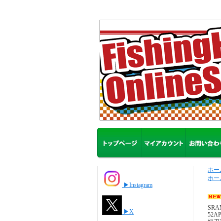
ホー
ホー
▶Instagram
SR
▶X
52