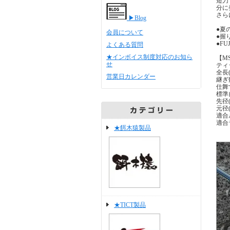
短刀
分に
さら
▶Blog
●夏
会員について
●握
●F
よくある質問
★インボイス制度対応のお知ら
【MSR
せ
ティ
全長(f
営業日カレンダー
継ぎ数
仕舞寸
標準自
先径(
元径(
適合ル
適合
★餌木猿製品
★TICT製品