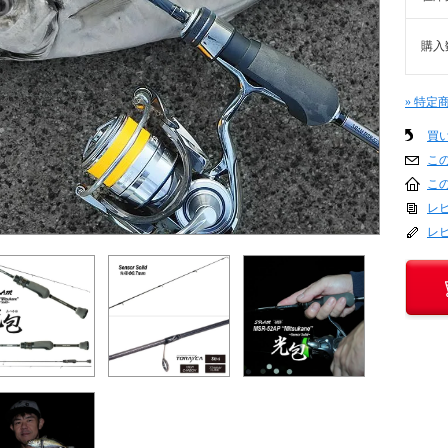
購入
» 特定
買
こ
こ
レビ
レ