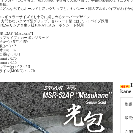
"ミツカネ"になぞらえ、切れ味鋭い小場所での取り回し、手指の延長のようにダイ
発揮。
にどんな形でもホールドし易いグリップと、セパレート部のアルミパイプがわずか
のレギュラーサイズでも十分に楽しめるテーパーデザイン
り方問わないタマゴ型グリップ。セパレート部にはアルミパイプ採用
UJI社Sicリング＆東レ社TORAYCAカーボンシート採用
-52AP “Mitsukane”】
ップタイプ：カーボンソリッド
t./cm)：5'2"／159
(pcs.)：2
(cm)：82
重(g)：48.1
mm)：0.75
mm)：6.15
アー(g)：0.2～2.5
ライン(MONO)：～2lb
T
kane
型番
販売
在庫