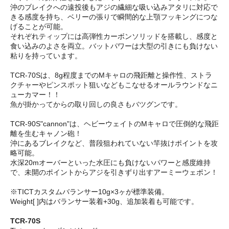
沖のブレイクへの遠投後もアジの繊細な吸い込みアタリに対応で
きる感度を持ち、ベリーの張りで瞬間的な上顎フッキングにつな
げることが可能。
それぞれティップには高弾性カーボンソリッドを搭載し、感度と
食い込みのよさを両立。バットパワーは大型の引きにも負けない
粘りを持っています。
TCR-70Sは、8g程度までのMキャロの飛距離と操作性、ストラ
クチャーやピンスポット狙いなどもこなせるオールラウンドなニ
ューカマー！！
魚が掛かってからの取り回しの良さもバツグンです。
TCR-90S"cannon"は、ヘビーウェイトのMキャロで圧倒的な飛距
離を生むキャノン砲！
沖にあるブレイクなど、普段狙われていない竿抜けポイントを攻
略可能。
水深20mオーバーといった水圧にも負けないパワーと感度維持
で、未開のポイントからアジを引きずり出すアーミーウェポン！
※TICTカスタムバランサー10g×3ヶが標準装備。
Weight[ ]内はバランサー装着+30g、追加装着も可能です。
TCR-70S