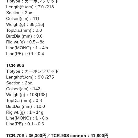
Tiptype：カーボンソリッド
Length(ft./cm)：7'0"/218
Section：2pc.
Colsed(cm)：111
Weight(g)：85[115]
TopDia.(mm)：0.8
ButtDia.(mm)：9.0
Rig wt.(g)：0.5～8g
Line(MONO)：1～4lb
Line(PE)：0.1～0.4
TCR-90S
Tiptype：カーボンソリッド
Length(ft./cm)：9'0"/275
Section：2pc.
Colsed(cm)：142
Weight(g)：108[138]
TopDia.(mm)：0.8
ButtDia.(mm)：10.0
Rig wt.(g)：1～14g
Line(MONO)：1～6lb
Line(PE)：0.1～0.6
TCR-70S：36,300円／TCR-90S cannon：41,800円