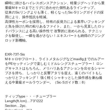
瞬時に掛けるハイレスポンスアクション、軽量ジグヘッドから重
量級Mキャロまでとリグに合わせた個性あるラインナップ。
従来のSicリングよりも薄く、軽くなったSic-Sリングガイドの採
用により、操作抵抗を軽減。
高弾性カーボンを採用し、特有の反発力による素早いフッキング
と魚を掛けた時の粘りあるファイト。また、一から見直したロッ
ドバランスによる高い操作性で 攻撃的に攻められる。テクニッ
クを駆使し、一瞬を逃がさない！エキスパートも納得のアジング
ロッド新機軸。
EXR-73T-Sis
Mキャロやフロート、ライトメタルジグなどmax8gまでのルアー
をPEセッティングで楽しむミドルレングスチューブラー！ ロン
グキャストはもちろん、メリハリあるアクションを出せるシャー
プさを持ち、 しっかりと反響アタリを捉え、遠くのバイトもし
っかりとフッキング！ 強く軽くシャキッとした操作感を兼ね備
える中量級オールラウンダー。（Sic-Sガイド数：8）
ティップtype・・・チューブラー
Length(ft./cm)…7'3"/222
Section…2pc.