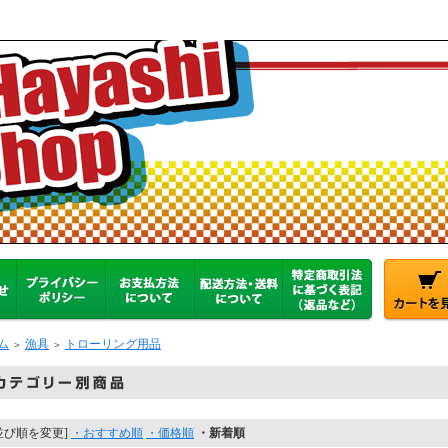
ム
漁具
トローリング用品
＞
＞
並び順を変更]
・おすすめ順
・価格順
・新着順