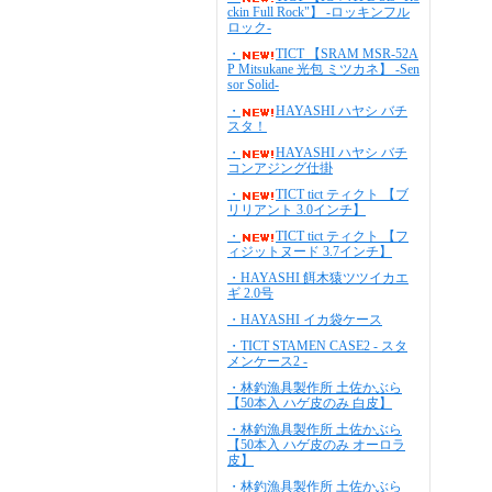
ckin Full Rock"】 -ロッキンフル
ロック-
・
TICT 【SRAM MSR-52A
P Mitsukane 光包 ミツカネ】 -Sen
sor Solid-
・
HAYASHI ハヤシ バチ
スタ！
・
HAYASHI ハヤシ バチ
コンアジング仕掛
・
TICT tict ティクト 【ブ
リリアント 3.0インチ】
・
TICT tict ティクト 【フ
ィジットヌード 3.7インチ】
・HAYASHI 餌木猿ツツイカエ
ギ 2.0号
・HAYASHI イカ袋ケース
・TICT STAMEN CASE2 - スタ
メンケース2 -
・林釣漁具製作所 土佐かぶら
【50本入 ハゲ皮のみ 白皮】
・林釣漁具製作所 土佐かぶら
【50本入 ハゲ皮のみ オーロラ
皮】
・林釣漁具製作所 土佐かぶら