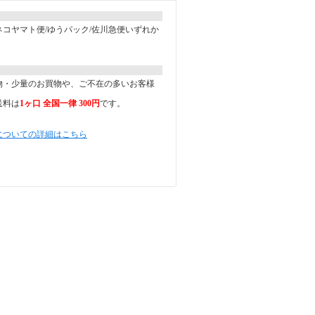
コヤマト便/ゆうパック/佐川急便いずれか
。
物・少量のお買物や、ご不在の多いお客様
送料は
1ヶ口 全国一律 300円
です。
についての詳細はこちら