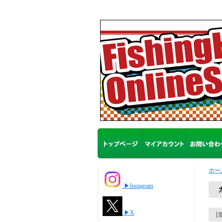
ホー
▶Instagram
▶X
[