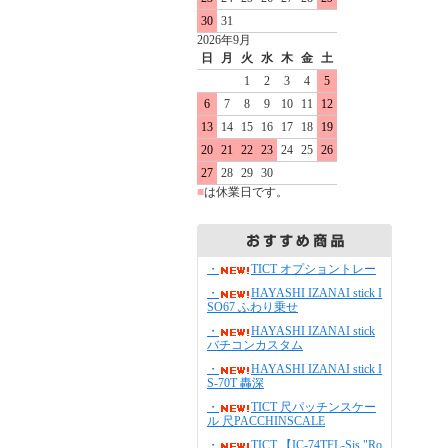
30
31
2026年9月
日
月
火
水
木
金
土
1
2
3
4
5
6
7
8
9
10
11
12
13
14
15
16
17
18
19
20
21
22
23
24
25
26
27
28
29
30
■
は休業日です。
・
TICT オプショントレー
・
HAYASHI IZANAI stick I
SO67 ふわり乗せ
・
HAYASHI IZANAI stick
バチコンカスタム
・
HAYASHI IZANAI stick I
S-70T 轟深
・
TICT 尺パッチンスケー
ル 尺PACCHINSCALE
・
TICT 【IC-74TFL-Sis "Ro