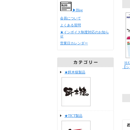
▶Blog
会員について
よくある質問
★インボイス制度対応のお知ら
せ
営業日カレンダー
HA
【シ
★餌木猿製品
★TICT製品