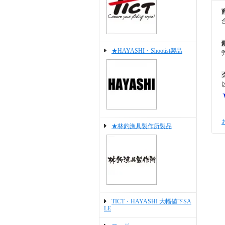
★HAYASHI・Shootist製品
★林釣漁具製作所製品
TICT・HAYASHI 大幅値下SA
LE