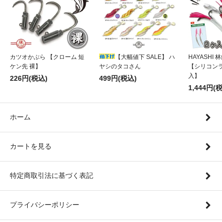
カツオかぶら 【クローム 短
【大幅値下 SALE】 ハ
HAYASHI
ケン先 裸】
ヤシのタコさん
【シリコンラ
入】
226円(税込)
499円(税込)
1,444円(
ホーム
カートを見る
特定商取引法に基づく表記
プライバシーポリシー