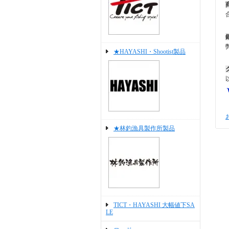
★HAYASHI・Shootist製品
★林釣漁具製作所製品
TICT・HAYASHI 大幅値下SA
LE