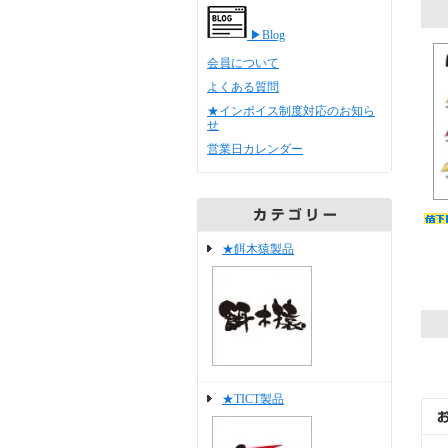
▶Blog
会員について
よくある質問
★インボイス制度対応のお知ら
せ
営業日カレンダー
★餌木猿製品
★TICT製品