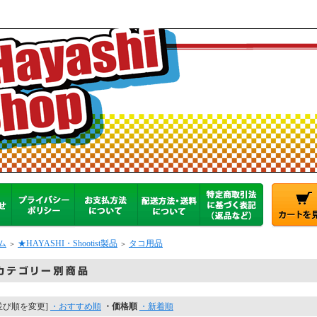
ム
★HAYASHI・Shootist製品
タコ用品
＞
＞
並び順を変更]
・おすすめ順
・価格順
・新着順