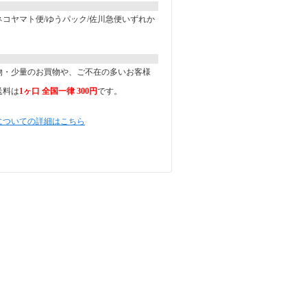
コヤマト便/ゆうパック/佐川急便いずれか
。
物・少量のお買物や、ご不在の多いお客様
送料は
1ヶ口 全国一律 300円
です。
についての詳細はこちら