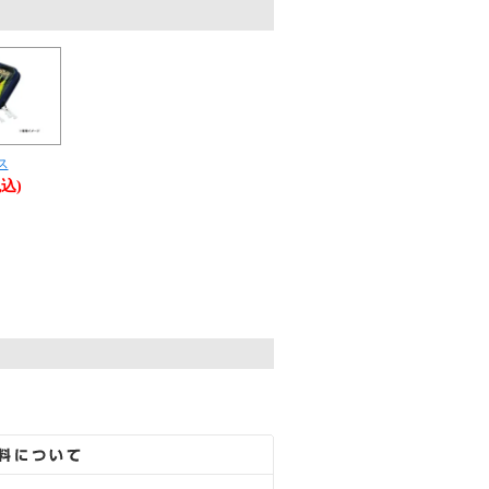
。
ス
税込)
。