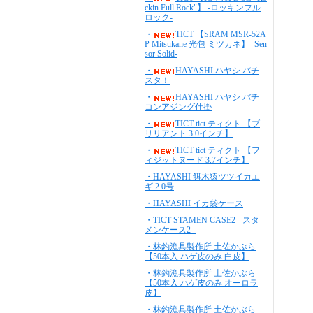
ckin Full Rock"】 -ロッキンフル
ロック-
・
TICT 【SRAM MSR-52A
P Mitsukane 光包 ミツカネ】 -Sen
sor Solid-
・
HAYASHI ハヤシ バチ
スタ！
・
HAYASHI ハヤシ バチ
コンアジング仕掛
・
TICT tict ティクト 【ブ
リリアント 3.0インチ】
・
TICT tict ティクト 【フ
ィジットヌード 3.7インチ】
・HAYASHI 餌木猿ツツイカエ
ギ 2.0号
・HAYASHI イカ袋ケース
・TICT STAMEN CASE2 - スタ
メンケース2 -
・林釣漁具製作所 土佐かぶら
【50本入 ハゲ皮のみ 白皮】
・林釣漁具製作所 土佐かぶら
【50本入 ハゲ皮のみ オーロラ
皮】
・林釣漁具製作所 土佐かぶら