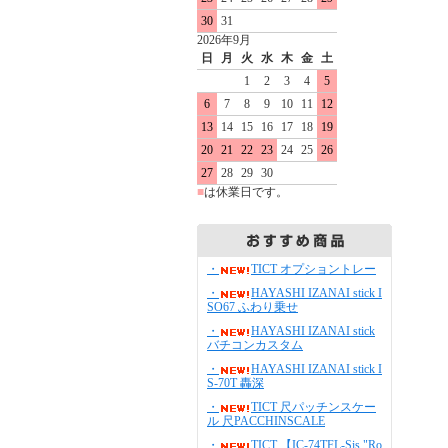
30
31
2026年9月
日
月
火
水
木
金
土
1
2
3
4
5
6
7
8
9
10
11
12
13
14
15
16
17
18
19
20
21
22
23
24
25
26
27
28
29
30
■
は休業日です。
・
TICT オプショントレー
・
HAYASHI IZANAI stick I
SO67 ふわり乗せ
・
HAYASHI IZANAI stick
バチコンカスタム
・
HAYASHI IZANAI stick I
S-70T 轟深
・
TICT 尺パッチンスケー
ル 尺PACCHINSCALE
・
TICT 【IC-74TFL-Sis "Ro