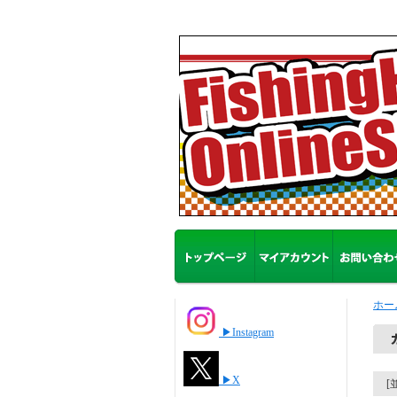
ホー
▶Instagram
▶X
[