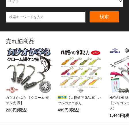
検索
売れ筋商品
カツオかぶら 【クローム 短
【大幅値下 SALE】 ハ
HAYASHI
ケン先 裸】
ヤシのタコさん
【シリコンラ
入】
226円(税込)
499円(税込)
1,444円(